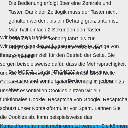
Die Bedienung erfolgt über eine Zentrale und
Taster. Dank der Zeitlogik muss der Taster nicht
gehalten werden, bis ein Behang ganz unten ist.
Man hält einfach 2 Sekunden den Taster
Wir benutzen Cookies
gedrückt und der Behang fährt bis zur
Wir nutzen Cookies auf unserer Website. Einige von
Endposition. Der Gegentaster stoppt der
ihnen sind essenziell für den Betrieb der Seite. Sie
Fahrbefehl.
sorgen beispielsweise dafür, dass die Mehrsprachigkeit
Die MSE ZL 1fach NT 24/230 sorgt für eine
und die Seitennavigation funktionieren. Essentielle
einfache und komfortable Bedienung in jedem
Cookies können nicht abgelehnt werden. Zusätzlich zu
Haus.
unseren essentiellen Cookies nutzen wir ein
funktionales Cookie. Recaptcha von Google. Recaptcha
schützt unser Kontaktformular vor Spam. Lehnen Sie
die Cookies ab, kann beispielsweise das
Kontaktformular nicht mehr genutzt werden. Sie können