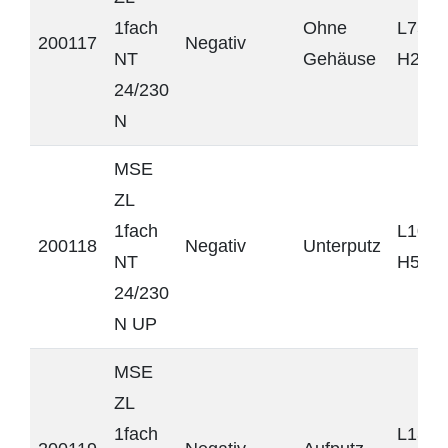
1fach
Ohne
L75 x
200117
Negativ
NT
Gehäuse
H20 
24/230
N
MSE
ZL
1fach
L106 
200118
Negativ
Unterputz
NT
H57 
24/230
N UP
MSE
ZL
1fach
L131 