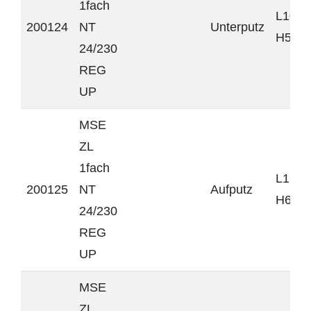
1fach
L106 
200124
NT
Unterputz
H57 
24/230
REG
UP
MSE
ZL
1fach
L131 
200125
NT
Aufputz
H60 
24/230
REG
UP
MSE
ZL