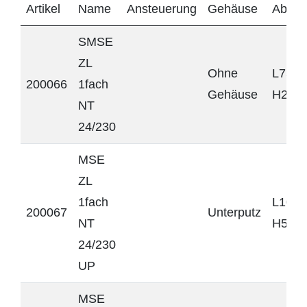
Artikel
Name
Ansteuerung
Gehäuse
Abme
SMSE
ZL
Ohne
L75 x
200066
1fach
Gehäuse
H20 
NT
24/230
MSE
ZL
1fach
L106 
200067
Unterputz
NT
H57 
24/230
UP
MSE