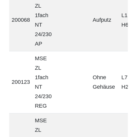
ZL
1fach
L131 
200068
Aufputz
NT
H60 
24/230
AP
MSE
ZL
1fach
Ohne
L75 x
200123
NT
Gehäuse
H20 
24/230
REG
MSE
ZL