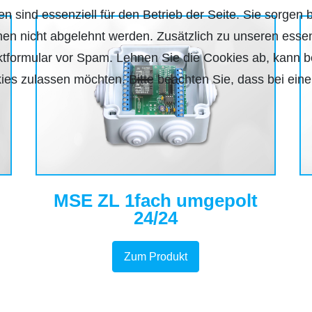
n sind essenziell für den Betrieb der Seite. Sie sorgen 
nen nicht abgelehnt werden. Zusätzlich zu unseren essen
formular vor Spam. Lehnen Sie die Cookies ab, kann be
ies zulassen möchten. Bitte beachten Sie, dass bei eine
MSE ZL 1fach umgepolt
24/24
Zum Produkt