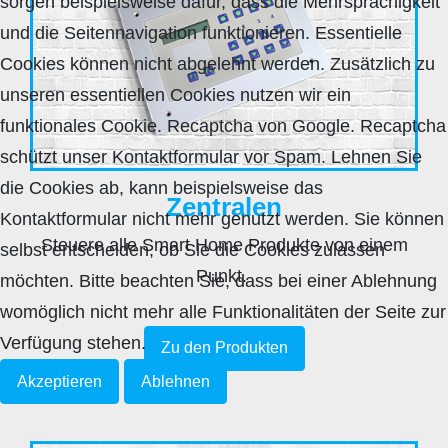
sorgen beispielsweise dafür, dass die Mehrsprachigkeit
und die Seitennavigation funktionieren. Essentielle
Cookies können nicht abgelehnt werden. Zusätzlich zu
unseren essentiellen Cookies nutzen wir ein
funktionales Cookie. Recaptcha von Google. Recaptcha
schützt unser Kontaktformular vor Spam. Lehnen Sie
die Cookies ab, kann beispielsweise das
Zentralen
Kontaktformular nicht mehr genutzt werden. Sie können
Steuere alle Smart Home Produkte von einem
selbst entscheiden, ob Sie die Cookies zulassen
Punkt.
möchten. Bitte beachten Sie, dass bei einer Ablehnung
womöglich nicht mehr alle Funktionalitäten der Seite zur
Verfügung stehen.
Zu den Produkten
Akzeptieren
Ablehnen