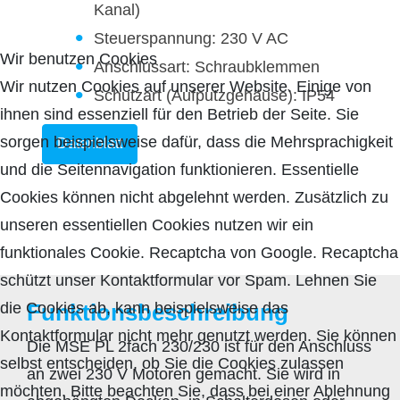
Kanal)
Steuerspannung: 230 V AC
Wir benutzen Cookies
Anschlussart: Schraubklemmen
Wir nutzen Cookies auf unserer Website. Einige von
Schutzart (Aufputzgehäuse): IP54
ihnen sind essenziell für den Betrieb der Seite. Sie
sorgen beispielsweise dafür, dass die Mehrsprachigkeit
Datenblatt
und die Seitennavigation funktionieren. Essentielle
Cookies können nicht abgelehnt werden. Zusätzlich zu
unseren essentiellen Cookies nutzen wir ein
funktionales Cookie. Recaptcha von Google. Recaptcha
schützt unser Kontaktformular vor Spam. Lehnen Sie
die Cookies ab, kann beispielsweise das
Funktionsbeschreibung
Kontaktformular nicht mehr genutzt werden. Sie können
Die MSE PL 2fach 230/230 ist für den Anschluss
selbst entscheiden, ob Sie die Cookies zulassen
an zwei 230 V Motoren gemacht. Sie wird in
möchten. Bitte beachten Sie, dass bei einer Ablehnung