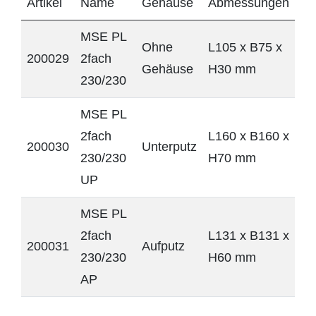
Artikel
Name
Gehäuse
Abmessungen
MSE PL
Ohne
L105 x B75 x
200029
2fach
Gehäuse
H30 mm
230/230
MSE PL
2fach
L160 x B160 x
200030
Unterputz
230/230
H70 mm
UP
MSE PL
2fach
L131 x B131 x
200031
Aufputz
230/230
H60 mm
AP