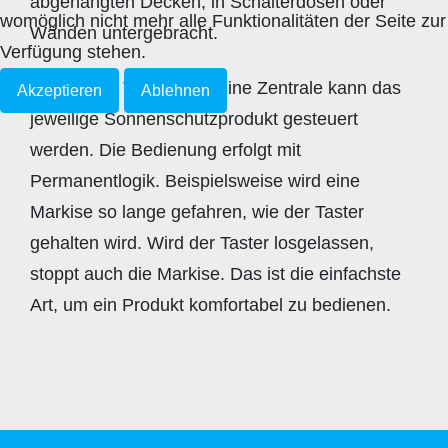
abgehängten Decken, in Schalterdosen oder
womöglich nicht mehr alle Funktionalitäten der Seite zur
Wänden untergebracht.
Verfügung stehen.
Über einen Taster oder eine Zentrale kann das
Akzeptieren
Ablehnen
jeweilige Sonnenschutzprodukt gesteuert
werden. Die Bedienung erfolgt mit
Permanentlogik. Beispielsweise wird eine
Markise so lange gefahren, wie der Taster
gehalten wird. Wird der Taster losgelassen,
stoppt auch die Markise. Das ist die einfachste
Art, um ein Produkt komfortabel zu bedienen.