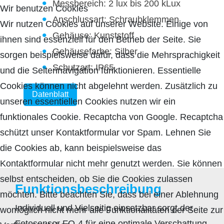
Messbereich: 2 lux bis 200 kLux
Wir benutzen Cookies
Anschlussart: Schraubklemmen
Wir nutzen Cookies auf unserer Website. Einige von
Gehäuse: Kunststoff
ihnen sind essenziell für den Betrieb der Seite. Sie
Gehäusefarbe: Silber
sorgen beispielsweise dafür, dass die Mehrsprachigkeit
Schutzart: IP65
und die Seitennavigation funktionieren. Essentielle
Cookies können nicht abgelehnt werden. Zusätzlich zu
Datenblatt
unseren essentiellen Cookies nutzen wir ein
funktionales Cookie. Recaptcha von Google. Recaptcha
schützt unser Kontaktformular vor Spam. Lehnen Sie
die Cookies ab, kann beispielsweise das
Kontaktformular nicht mehr genutzt werden. Sie können
selbst entscheiden, ob Sie die Cookies zulassen
Funktionsbeschreibung
möchten. Bitte beachten Sie, dass bei einer Ablehnung
Individuell und Vielseitig einsetzbar sorgt der
womöglich nicht mehr alle Funktionalitäten der Seite zur
Fotosensor FO-4 für eine optimale Verschattung