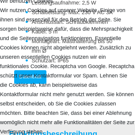
Wir benutzen Cookies
Leistungsaufnahme: 2,5 W
Wir nutzen Cookies auf unserer Website. Einige von
Schaltleistung: Max. 230 V AC 3A
ihnen sind essenziell für den Betrieb der Seite. Sie
Anschlussart: Schraubklemmen
sorgen beispielsweise dafür, dass die Mehrsprachigkeit
Kabel: 5 m
und die Seitennavigation funktionieren. Essentielle
Montageart: Masthalterung bis 50
Cookies können nicht abgelehnt werden. Zusätzlich zu
mm Ø
unseren essentiellen Cookies nutzen wir ein
Schutzart: IP65
funktionales Cookie. Recaptcha von Google. Recaptcha
schützt unser Kontaktformular vor Spam. Lehnen Sie
Datenblatt
die Cookies ab, kann beispielsweise das
Kontaktformular nicht mehr genutzt werden. Sie können
selbst entscheiden, ob Sie die Cookies zulassen
möchten. Bitte beachten Sie, dass bei einer Ablehnung
womöglich nicht mehr alle Funktionalitäten der Seite zur
Verfügung stehen.
Funktionsbeschreibung