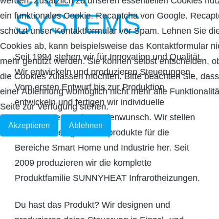
werden. Zusätzlich zu unseren essentiellen Cookies nut
SYSTEMS
ein funktionales Cookie. Recaptcha von Google. Recap
schützt unser Kontaktformular vor Spam. Lehnen Sie di
Cookies ab, kann beispielsweise das Kontaktformular ni
Seit 1994 stehen wir für Innovation und Qualität.
mehr genutzt werden. Sie können selbst entscheiden, o
Wir entwickeln und produzieren Steuerungen.
die Cookies zulassen möchten. Bitte beachten Sie, dass
Vom ersten Entwurf bis zur Produktion
einer Ablehnung womöglich nicht mehr alle Funktionalitä
entwickeln und fertigen wir individuelle
Seite zur Verfügung stehen.
Steuerungen nach Kundenwunsch. Wir stellen
Akzeptieren
Ablehnen
zusätzlich fertige Serienprodukte für die
Bereiche Smart Home und Industrie her. Seit
2009 produzieren wir die komplette
Produktfamilie SUNNYHEAT Infrarotheizungen.
Du hast das Produkt? Wir designen und